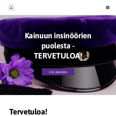
Siirry
Kainuun Insinöörit ry
Vali
sivun
sisältöön
Kainuun insinöörien
puolesta -
TERVETULOA!
Liity jäseneksi
Tervetuloa!