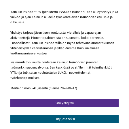
Kainuun Insinöörit Ry (perustettu 1956) on Insinööriliiton alueyhdistys joka
valvoo ja ajaa Kainuun alueella työskentelevien insinöörien etuuksia ja
oikeuksia.
Yhdistys tarjoaa jäsenilleen koulutusta, vierailuja ja vapaa-ajan
aktiviteettejä. Monet tapahtumista on suunnattu koko perheelle.
Luonnollisesti Kainuun insinööreillä on myös tehtävänä ammattikunnan
yhtenäisyyden vahvistaminen ja ylläpidämme Kainuun alueen
luottamusmiesverkostoa.
Insinööriliiton kautta hoidetaan Kainuun Insinöörien jäsenten
työmarkkinaedunvalvonta. Sen keskiössä ovat Ylemmät toimihenkilöt
YTN:n ja Julkisalan koulutettujen JUKO:n neuvottelemat
työehtosopimukset.
Meitä on noin 541 jäsentä (tilanne 2026-06-17).
Ota yhteyttä
Liity jäseneksi