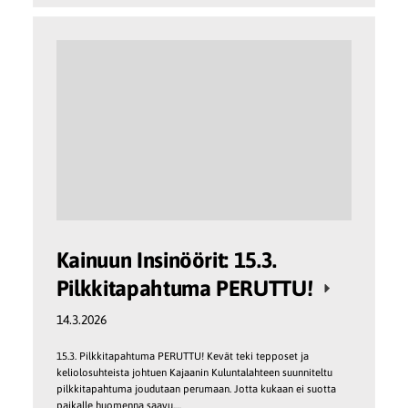
Kainuun Insinöörit: 15.3.
Pilkkitapahtuma PERUTTU!
14.3.2026
15.3. Pilkkitapahtuma PERUTTU! Kevät teki tepposet ja
keliolosuhteista johtuen Kajaanin Kuluntalahteen suunniteltu
pilkkitapahtuma joudutaan perumaan. Jotta kukaan ei suotta
paikalle huomenna saavu,…