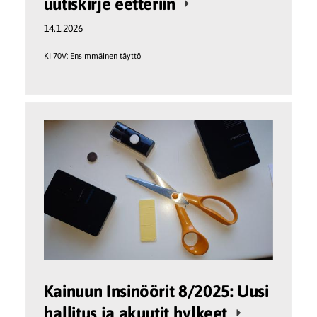
uutiskirje eetteriin
14.1.2026
KI 70V: Ensimmäinen täyttö
Kainuun Insinöörit 8/2025: Uusi
hallitus ja akuutit hylkeet