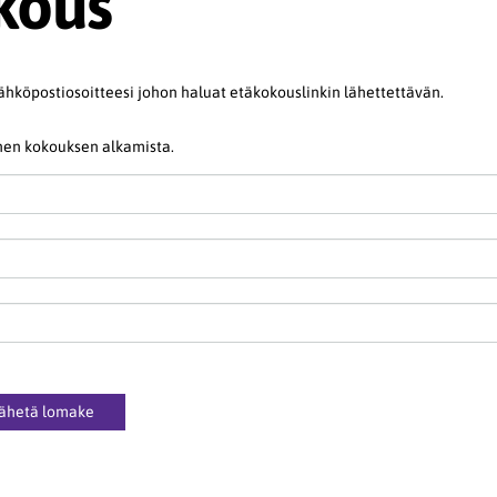
kous
ähköpostiosoitteesi johon haluat etäkokouslinkin lähettettävän.
nnen kokouksen alkamista.
ähetä lomake