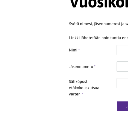
Vuosiko
Syötä nimesi, jäsennumerosi ja s
Linkki lähetetään noin tuntia e
Nimi
*
Jäsennumero
*
Sähköposti
etäkokouskutsua
varten
*
L