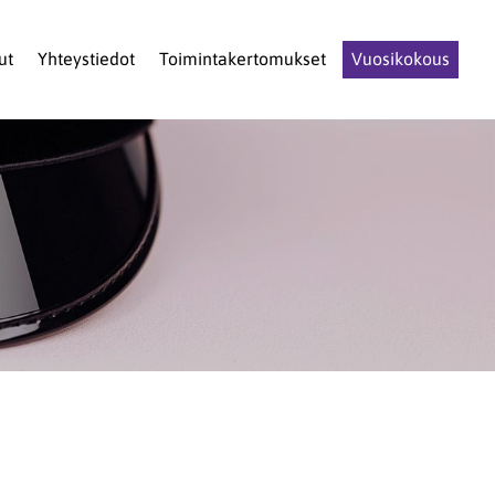
ut
Yhteystiedot
Toimintakertomukset
Vuosikokous