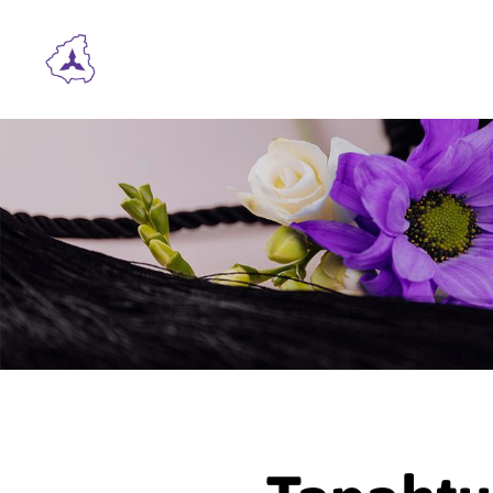
Siirry
sivun
Kainuun Insinöörit ry
sisältöön