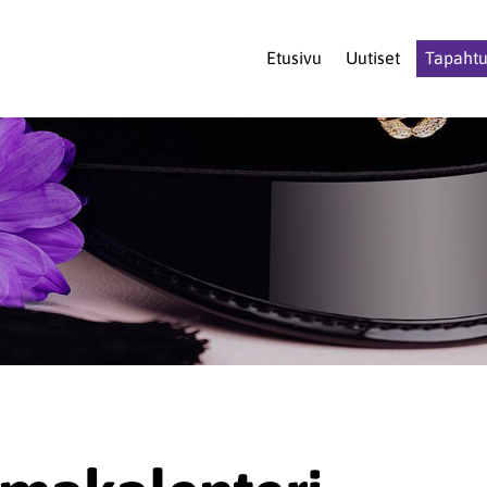
Etusivu
Uutiset
Tapaht