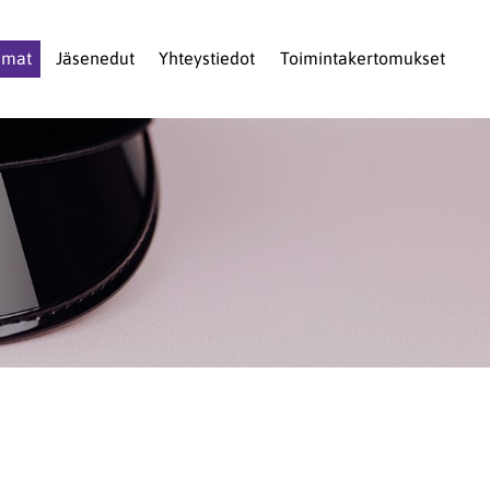
umat
Jäsenedut
Yhteystiedot
Toimintakertomukset