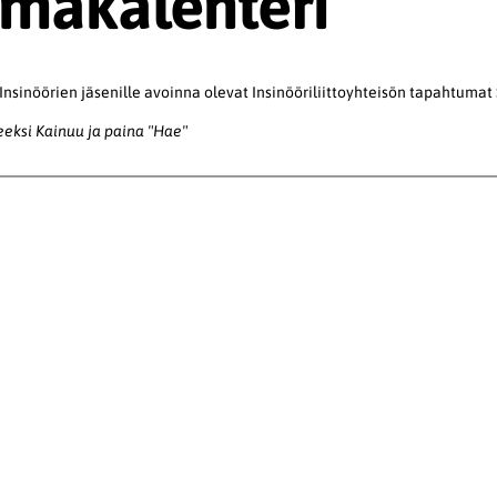
makalenteri
n Insinöörien jäsenille avoinna olevat Insinööriliittoyhteisön tapahtuma
eeksi Kainuu ja paina "Hae"