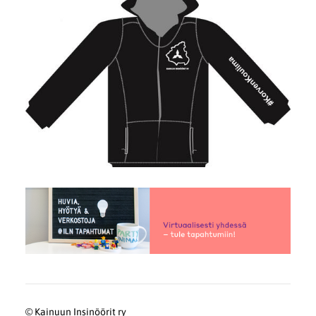
©
Kainuun Insinöörit ry