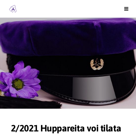
Siirry
Kainuun Insinöörit ry
Vali
sivun
sisältöön
2/2021 Huppareita voi tilata