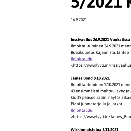
5/2021 KI
16.9.2021
Inssivaellus 26.9.2021 Vuokatissa
Ilmoittautuminen 24.9.2021 men
Bussikuljetus Kajaanista, lähtee 
Ilmoittaudu
:
<https://www.lyyti.in/Inssivaell
James Bond 8.10.2021
Ilmoittautuminen 1.10.2021 men
49 ensimmäistä mahtuu, avec (
klo 19 pääsee saliin, näytös alkaa
Pieni juomatarjoilu ja jatkot.
Ilmoittaudu
:
<https://www.lyyti.in/James_Bond
Wiskinmaistelua 5.11.2021