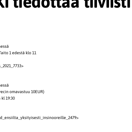
 tiedottaa tiiviisti
nessä
Taito 1 edestä klo 11
us_2021_7733>
nessä
avecin omavastuu 10EUR)
 kl 19:30
_ensiilta_yksityisesti_insinooreille_2479>