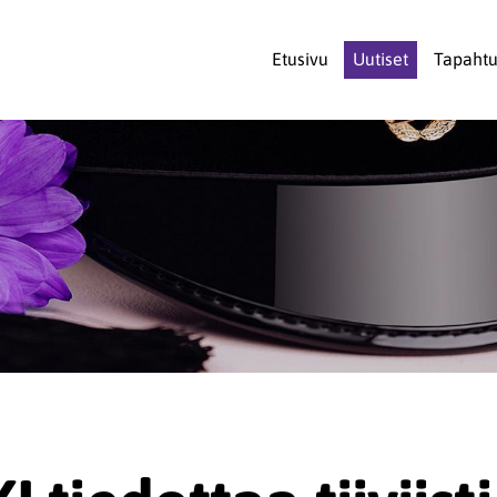
Etusivu
Uutiset
Tapaht