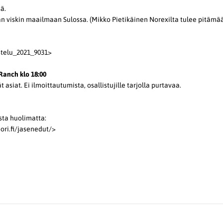
ä.
viskin maailmaan Sulossa. (Mikko Pietikäinen Norexilta tulee pitämä
istelu_2021_9031>
Ranch klo 18:00
siat. Ei ilmoittautumista, osallistujille tarjolla purtavaa.
esta huolimatta:
oori.fi/jasenedut/>