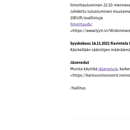
Ilmoittautuminen 22.10. menness
Johdettu tutustuminen muutaman 
10EUR/osallistuja.
Ilmoittaudu
:
<https://www.lyyti.in/Wiskinma
Syyskokous 16.11.2021 Ravintola 
Käsitellään sääntöjen määräämät a
Jäsenedut
Muista käyttää
jäsenetuja
, kaik
<https://kainuuninsinoorit.insin
/hallitus