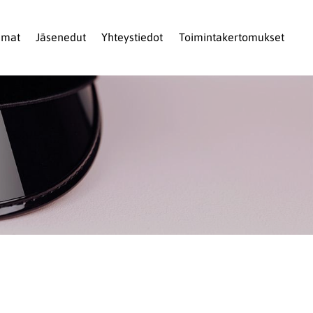
umat
Jäsenedut
Yhteystiedot
Toimintakertomukset