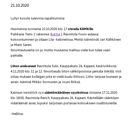
21.10.2020
Lyhyt kooste tulevista tapahtumista:
Huomenna torstaina 22.10.2020 klo 17
vierailu KAMK:lle
.
Paikkana Tieto 2 rakennus (
kartta
), Ravintola Foxin aulassa
kokoontuminen ja ollaan Lila -kabinetissa. Meitä isännöivät Jari Kähkönen
ja Matti Saren.
Ilmoittautuneita on jo mutta muutama mahtuu vielä kun tulee vaan
paikalle.
Liiton uralounaat
Ravintola Sulo, Kauppakatu 26, Kajaani, keskiviikkona
4.11.2020 klo 11 ja 12. Ilmoittaudu liiton sähköpostissa jaetulla linkillä. Voit
ottaa mukaan kollegan joka ei vielä kuulu liittoon. Liitto tarjoaa lounaan ja
asian. Isäntinä Mikko Sormunen ja Jouni Röksä.
Kainuun insinöörit ry:n
sääntömääräinen syyskokous
tiistaina 17.11.2020
klo 18:00, Ravintola Ranch, Kauppakatu 26, Kajaani. Käsitellään sääntöjen
määräämät asiat, lopuksi tarjotaan purtavaa kokoukseen osallistuneille.
-Hallitus-