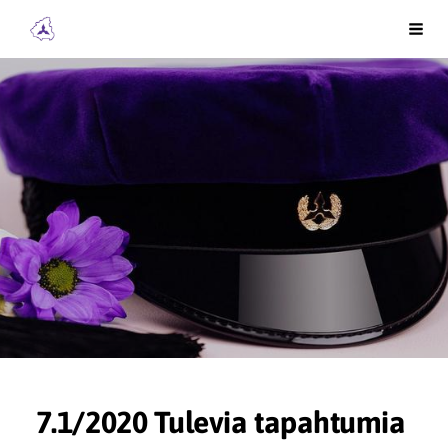
Siirry
Kainuun Insinöörit ry
Vali
sivun
sisältöön
7.1/2020 Tulevia tapahtumia