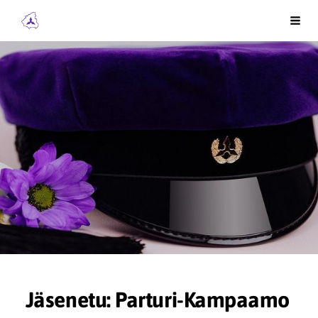
Siirry
Kainuun Insinöörit ry
Vali
sivun
sisältöön
Jäsenetu: Parturi-Kampaamo