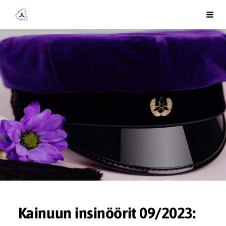
Siirry
Kainuun Insinöörit ry
Vali
sivun
sisältöön
Kainuun insinöörit 09/2023: