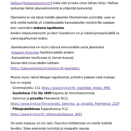
hallitus@kainuuninsinoorit.fi
kuka olet ja kuka sinun takiasi liittyi. Hallitus
tarkastaa faktat jäsenrekisteristä ja ylläpitää laskureita)
Olennaista ei ole tässä meidän jäsenten lihottaminen syömällä, vaan se
että meille kaikille yli viidellesadalle kainuulaiselle insinöörille saadaan
ensi vuonnakin
mukavia tapahtumia
.
Ainakin eduskuntavisiitti ja Harri Gustafsson on jo käsikirjoituspöydällä ns.
vakiotapahtumien lisäksi.
Jäsenetuasioissa on myös tulossa ensivuodelle uusia jäsentukia:
-
Kajaanin Ampujien
haulikkoradalle ainakin
-Kainuulainen inssilounas (n. kerran kuussa)
Seuraa tätä sivua näiden suhteen:
https://kainuuninsinoorit.insinoori.fi/jasenedut/
Muista myös nämä lähiajan tapahtumat, joihinkin pääsee vielä mukaan
kun on nopea:
- Gininmaistelu, 3.11.
https://www.lyyti.in/KI_maistelee_gineja_4981
-
Syyskokous 7.11. klo 18:00
Kajanus (ei ilmoittautumista)
- Sartorius ja
pizzailta
Peeveessä 30.11.
https://www.lyyti.in/Yritysvierailu_Sartorius_ja_pitsailta_PeeVeessa_2229
-
Pikkujoulutilaisuus
Kajanuksessa, 9.12.
https://www.lyyti.in/KI_pikkujoulutilaisuus_8415
On lunta maassa, on siis talvi. Fluoriton hiihtäminen on meille kaikille
hyväksi. Tulee enemmän työntöjä ja maapallo nauraa.