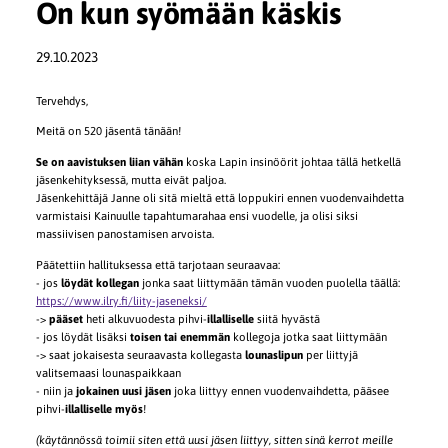
On kun syömään käskis
29.10.2023
Tervehdys,
Meitä on 520 jäsentä tänään!
Se on aavistuksen liian vähän
koska Lapin insinöörit johtaa tällä hetkellä
jäsenkehityksessä, mutta eivät paljoa.
Jäsenkehittäjä Janne oli sitä mieltä että loppukiri ennen vuodenvaihdetta
varmistaisi Kainuulle tapahtumarahaa ensi vuodelle, ja olisi siksi
massiivisen panostamisen arvoista.
Päätettiin hallituksessa että tarjotaan seuraavaa:
- jos
löydät kollegan
jonka saat liittymään tämän vuoden puolella täällä:
https://www.ilry.fi/liity-jaseneksi/
->
pääset
heti alkuvuodesta pihvi-
illalliselle
siitä hyvästä
- jos löydät lisäksi
toisen tai enemmän
kollegoja jotka saat liittymään
-> saat jokaisesta seuraavasta kollegasta
lounaslipun
per liittyjä
valitsemaasi lounaspaikkaan
- niin ja
jokainen uusi jäsen
joka liittyy ennen vuodenvaihdetta, pääsee
pihvi-
illalliselle myös
!
(käytännössä toimii siten että uusi jäsen liittyy, sitten sinä kerrot meille