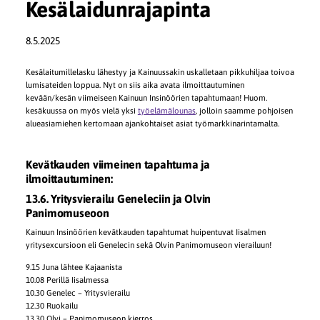
Kesälaidunrajapinta
8.5.2025
Kesälaitumillelasku lähestyy ja Kainuussakin uskalletaan pikkuhiljaa toivoa
lumisateiden loppua. Nyt on siis aika avata ilmoittautuminen
kevään/kesän viimeiseen Kainuun Insinöörien tapahtumaan! Huom.
kesäkuussa on myös vielä yksi
työelämälounas
, jolloin saamme pohjoisen
alueasiamiehen kertomaan ajankohtaiset asiat työmarkkinarintamalta.
Kevätkauden viimeinen tapahtuma ja
ilmoittautuminen:
13.6. Yritysvierailu Geneleciin ja Olvin
Panimomuseoon
Kainuun Insinöörien kevätkauden tapahtumat huipentuvat Iisalmen
yritysexcursioon eli Genelecin sekä Olvin Panimomuseon vierailuun!
9.15 Juna lähtee Kajaanista
10.08 Perillä Iisalmessa
10.30 Genelec – Yritysvierailu
12.30 Ruokailu
13.30 Olvi – Panimomuseon kierros