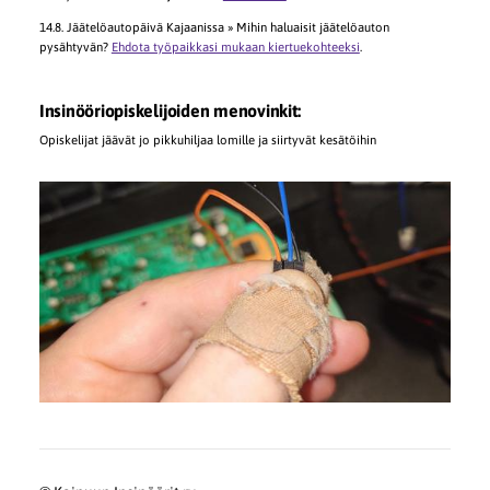
14.8. Jäätelöautopäivä Kajaanissa » Mihin haluaisit jäätelöauton
pysähtyvän?
Ehdota työpaikkasi mukaan kiertuekohteeksi
.
Insinööriopiskelijoiden menovinkit:
Opiskelijat jäävät jo pikkuhiljaa lomille ja siirtyvät kesätöihin