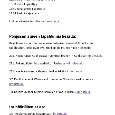
15.00 Vierailu päättyy
16.41 Juna lähtee Iisalmesta
17.34 Perillä Kajaanissa
Lisätiedot sekä ilmoittautuminen
tästä
.
Pohjoisen alueen tapahtumia kesällä:
Kesällä menoa riittää muuallakin Pohjoisen alueella! Tässä kesän
tapahtumat, jotka ovat avoimia kaikille Insinööriliiton jäsenille:
27.6. Kesäbrunssi Kokkolassa / Summer brunch in Kokkola »
ilmoittaudu
27.6. Pekanpäivien festivaalietkot Raahessa »
ilmoittaudu
28.6. Kesäkaravaani: Kalajoen hiekkasärkät »
ilmoittaudu
5.7. Kesäkaravaani: Weteraanikonelounas Oulaisten keskustassa »
ilmoittaudu
1.8. Kesäkaravaani: Kuninkuusravien etkot Oulussa »
ilmoittaudu
Insinööriliiton asiaa:
3.6. Työelämälounas Kajaanissa »
ilmoittaudu