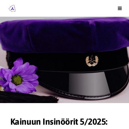
Siirry
Kainuun Insinöörit ry
Vali
sivun
sisältöön
Kainuun Insinöörit 5/2025: