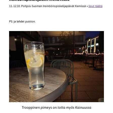
11.-12.10. Pohjois-Suomen Insinööriopiskelijapäivät Kemissä »
liput täältä
PS: ja lehdet puiston.
Trooppinen pimeys on totta myös Kainuussa