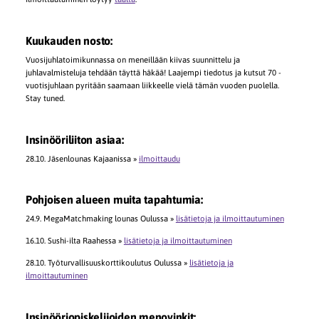
Kuukauden nosto:
Vuosijuhlatoimikunnassa on meneillään kiivas suunnittelu ja
juhlavalmisteluja tehdään täyttä häkää! Laajempi tiedotus ja kutsut 70 -
vuotisjuhlaan pyritään saamaan liikkeelle vielä tämän vuoden puolella.
Stay tuned.
Insinööriliiton asiaa:
28.10. Jäsenlounas Kajaanissa »
ilmoittaudu
Pohjoisen alueen muita tapahtumia:
24.9. MegaMatchmaking lounas Oulussa »
lisätietoja ja ilmoittautuminen
16.10. Sushi-ilta Raahessa »
lisätietoja ja ilmoittautuminen
28.10. Työturvallisuuskorttikoulutus Oulussa »
lisätietoja ja
ilmoittautuminen
Insinööriopiskelijoiden menovinkit: