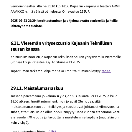
Seniorien teatteri ilta pe 31.10 klo 18:00 Kajaanin kaupungin teatteri ARMI
AAVIKKO -siinä välissä olin elossa. Omavastuu 15EUR
2025-09-23 21:29 Ilmoittautuminen ja ohjelma avattu senioreille ja heille
lähtenyt oma tiedote.
6.11. Vieremän yritysexcursio Kajaanin Teknillisen
seuran kanssa
Kainuun Insinöörien ja Kajaanin Teknillisen Seuran yritysvierailu Vieremälle
(Ponsse Oy ja Ratesteel Oy) torstaina 6.11.2025.
Tapahtuman tarkempi ohjelma sekä ilmoittautuminen löytyy
täältä.
29.11. Maistelumarraskuu
Tässäpä päivämäärä jo valmiiksi ylös, on siis lauantai 29.11.2025 ja kello
18:00 alkaen. Ilmoittautuminenkin on jo auki! Ole nopea, sillä
maistelumarraskuun perinteikkyys ja suosio ovat johtaneet viimevuosina
siihen, että tilaisuus on ollut loppuunmyyty! Tänä vuonna etenemme kohti
ensivuoden 70 -vuotis juhlavuotta ja maistelemme kuplivia (muutakin on
kuin vichyä).
Ilmoittautuminen löytyy
täältä
.