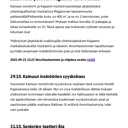
Kainuun insinöörit ja Kajaanin Insinööriopiskelijat järjestettävä
yhteistapahtuman Vuokatissa Megazonen laserammunta
pelikentällä!Pelikentän koko on 400 m² ja se on 2-kerroksinen, joten
liikkumatilaa on erinomaisesti! Mukaan mahtuu kerralla 33 pelaajaa ja
aikaa turnaukselle on 1h. Tässä ajassa saa mukavasti sykkeen nousuun ja
liikunnan iloa!
Yhdistykset järjestävät osallistujille yhteiskuljetuksen Kajaanin
matkakeskukselta Vuokattiin ja takaisin. Ilmoittautuminen tapahtumaan
pyritään avaamaan mahdollisimman pian ja siitä tiedotetaan erikseen.
2025-09-23 21:23 Ilmoittautuminen ja ohjelma avattu
täällä
29.10. Kainuun insinöörien syyskokous
Vuotuinen Kainuun insinöörien syyskokous nuijitaan tänä vuonna Hotelli
Kajanuksessa kello 18 alkaen. Nyt on oiva mahdollisuus lähteä mukaan
yhdistyksen toimintaan tulevalle kaudelle! Jos hallituspesti ei tällä hetkellä
ole ajankohtainen, niin tervetuloa kuulemaan syyskokouksen asiat ja
nauttimaan päälle maittava illallinen. Ei erillistä ilmoittautumista, tulet
vain paikalle.
31.10. Seniorien teatteri-ilta