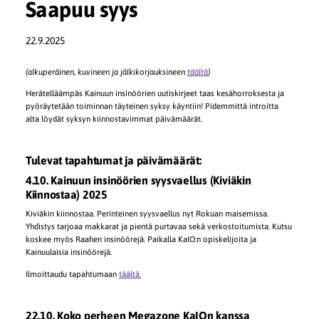
Saapuu syys
22.9.2025
(alkuperäinen, kuvineen ja jälkikorjauksineen
täältä
)
Herätelläämpäs Kainuun insinöörien uutiskirjeet taas kesähorroksesta ja
pyöräytetään toiminnan täyteinen syksy käyntiin! Pidemmittä introitta
alta löydät syksyn kiinnostavimmat päivämäärät.
Tulevat tapahtumat ja päivämäärät:
4.10. Kainuun insinöörien syysvaellus (Kiviäkin
Kiinnostaa) 2025
Kiviäkin kiinnostaa. Perinteinen syysvaellus nyt Rokuan maisemissa.
Yhdistys tarjoaa makkarat ja pientä purtavaa sekä verkostoitumista. Kutsu
koskee myös Raahen insinöörejä. Paikalla KaIO:n opiskelijoita ja
Kainuulaisia insinöörejä.
Ilmoittaudu tapahtumaan
täältä.
22.10. Koko perheen Megazone KaIOn kanssa