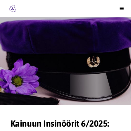
Siirry
Kainuun Insinöörit ry
Vali
sivun
sisältöön
Kainuun Insinöörit 6/2025: