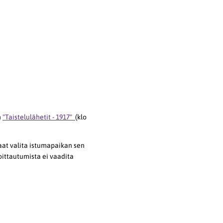
n
"Taistelulähetit - 1917"
(klo
saat valita istumapaikan sen
oittautumista ei vaadita