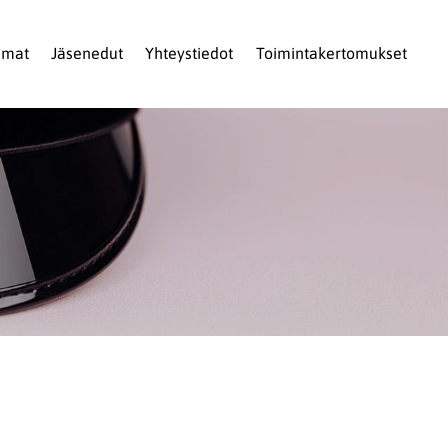
umat
Jäsenedut
Yhteystiedot
Toimintakertomukset