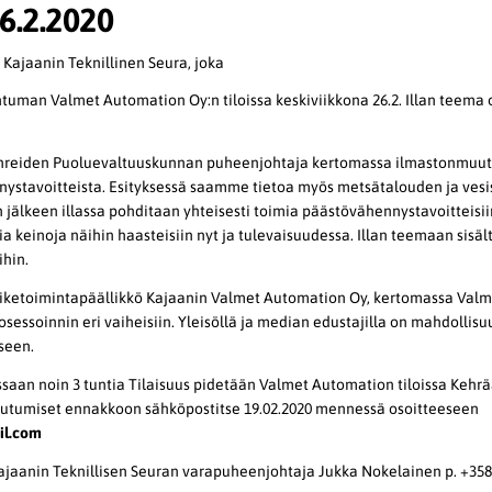
6.2.2020
e Kajaanin Teknillinen Seura, joka
htuman Valmet Automation Oy:n tiloissa keskiviikkona 26.2. Illan teema
ihreiden Puoluevaltuuskunnan puheenjohtaja kertomassa ilmastonmuutok
nystavoitteista. Esityksessä saamme tietoa myös metsätalouden ja vesi
jälkeen illassa pohditaan yhteisesti toimia päästövähennystavoitteisii
ia keinoja näihin haasteisiin nyt ja tulevaisuudessa. Illan teemaan sisä
ihin.
Liiketoimintapäällikkö Kajaanin Valmet Automation Oy, kertomassa Valm
sessoinnin eri vaiheisiin. Yleisöllä ja median edustajilla on mahdollisu
kseen.
saan noin 3 tuntia Tilaisuus pidetään Valmet Automation tiloissa Kehr
utumiset ennakkoon sähköpostitse 19.02.2020 mennessä osoitteeseen
il.com
 Kajaanin Teknillisen Seuran varapuheenjohtaja Jukka Nokelainen p. +35