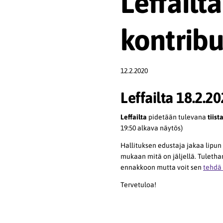
Leffailt
kontribu
12.2.2020
Leffailta 18.2.2
Leffailta
pidetään tulevana
tiist
19:50 alkava näytös)
Hallituksen edustaja jakaa lipun 
mukaan mitä on jäljellä. Tulethan
ennakkoon mutta voit sen
tehdä 
Tervetuloa!