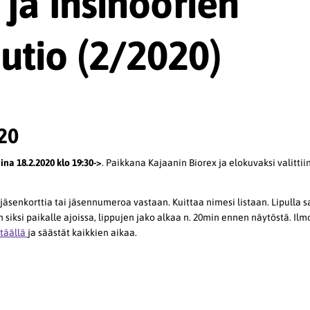
a ja Insinöörien
utio (2/2020)
020
aina 18.2.2020 klo 19:30->
. Paikkana Kajaanin Biorex ja elokuvaksi valittii
jäsenkorttia tai jäsennumeroa vastaan. Kuittaa nimesi listaan. Lipulla 
 siksi paikalle ajoissa, lippujen jako alkaa n. 20min ennen näytöstä. Ilm
täällä
ja säästät kaikkien aikaa.