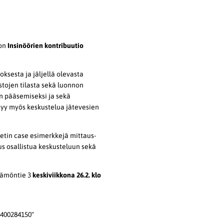
 on
Insinöörien kontribuutio
sesta ja jäljellä olevasta
stojen tilasta sekä luonnon
n pääsemiseksi ja sekä
ltyy myös keskustelua jätevesien
etin case esimerkkejä mittaus-
us osallistua keskusteluun sekä
äämöntie 3
keskiviikkona 26.2. klo
8400284150"