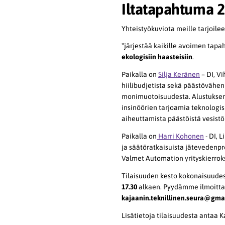
Iltatapahtuma 2
Yhteistyökuviota meille tarjoile
"järjestää kaikille avoimen tapa
ekologisiin haasteisiin
.
Paikalla on
Silja Keränen
– DI, V
hiilibudjetista sekä päästövähen
monimuotoisuudesta. Alustuksen 
insinöörien tarjoamia teknologis
aiheuttamista päästöistä vesistö
Paikalla on
Harri Kohonen
- DI, 
ja säätöratkaisuista jätevedenpro
Valmet Automation yrityskierro
Tilaisuuden kesto kokonaisuudes
17.30
alkaen. Pyydämme ilmoitta
kajaanin.teknillinen.seura@gma
Lisätietoja tilaisuudesta antaa