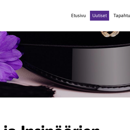
Etusivu
Uutiset
Tapaht