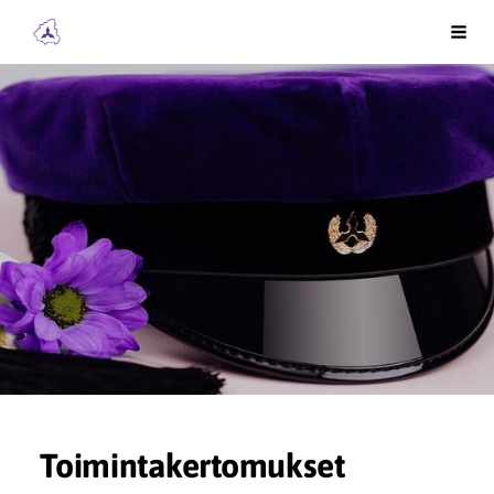
Siirry
Kainuun Insinöörit ry
Vali
sivun
sisältöön
Toimintakertomukset