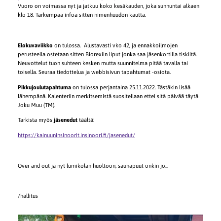
Vuoro on voimassa nyt ja jatkuu koko kesäkauden, joka sunnuntai alkaen
klo 18. Tarkempaa infoa sitten nimenhuudon kautta.
Elokuvaviikko
on tulossa. Alustavasti vko 42, ja ennakkoilmojen
perusteella ostetaan sitten Biorexiin liput jonka saa jäsenkortilla tiskiltä.
Neuvottelut tuon suhteen kesken mutta suunnitelma pitää tavalla tai
toisella. Seuraa tiedottelua ja webbisivun tapahtumat -osiota.
Pikkujoulutapahtuma
on tulossa perjantaina 25.11.2022. Tästäkin lisää
lähempänä. Kalenteriin merkitsemistä suositellaan ettei sitä päivää täytä
Joku Muu (TM).
Tarkista myös
jäsenedut
täältä:
https://kainuuninsinoorit.insinoori.fi/jasenedut/
Over and out ja nyt lumikolan huoltoon, saunapuut onkin jo...
/hallitus