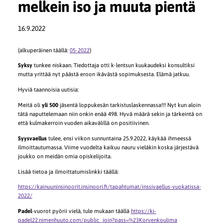
melkein iso ja muuta pientä
16.9.2022
(alkuperäinen täällä:
05-2022
)
Syksy
tunkee niskaan. Tiedottaja otti k-lentsun kuukaudeksi konsultiksi
mutta yrittää nyt päästä eroon ikävästä sopimuksesta. Elämä jatkuu.
Hyviä taannoisia uutisia:
Meitä oli
yli 500
jäsentä loppukesän tarkistuslaskennassa!!! Nyt kun aloin
tätä naputtelemaan niin onkin enää 498. Hyvä määrä sekin ja tärkeintä on
että kulmakerroin vuoden aikavälillä on positiivinen.
Syysvaellus
tulee, ensi viikon sunnuntaina 25.9.2022, käykää ihmeessä
ilmoittautumassa. Viime vuodelta kaikuu nauru vieläkin koska järjestävä
joukko on meidän omia opiskelijoita.
Lisää tietoa ja ilmoittatumislinkki täällä:
https://kainuuninsinoorit.insinoori.fi/tapahtumat/inssivaellus-vuokatissa-
2022/
Padel
-vuorot pyörii vielä, tule mukaan täällä
https://ki-
padel22.nimenhuuto.com/public_join?pass=%23Korvenkoulima