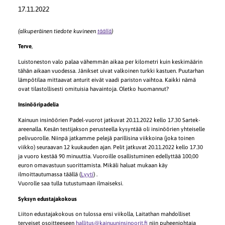
17.11.2022
(alkuperäinen tiedote kuvineen
täällä
)
Terve
,
Luistoneston valo palaa vähemmän aikaa per kilometri kuin keskimäärin
tähän aikaan vuodessa. Jänikset uivat valkoinen turkki kastuen. Puutarhan
lämpötilaa mittaavat anturit eivät vaadi pariston vaihtoa. Kaikki nämä
ovat tilastollisesti omituisia havaintoja. Oletko huomannut?
Insinööripadelia
Kainuun insinöörien Padel-vuorot jatkuvat 20.11.2022 kello 17.30 Sartek-
areenalla. Kesän testijakson perusteella kysyntää oli insinöörien yhteiselle
pelivuorolle. Niinpä jatkamme pelejä parillisina viikkoina (joka toinen
viikko) seuraavan 12 kuukauden ajan. Pelit jatkuvat 20.11.2022 kello 17.30
ja vuoro kestää 90 minuuttia. Vuoroille osallistuminen edellyttää 100,00
euron omavastuun suorittamista. Mikäli haluat mukaan käy
ilmoittautumassa täällä (
Lyyti
) .
Vuorolle saa tulla tutustumaan ilmaiseksi.
Syksyn edustajakokous
Liiton edustajakokous on tulossa ensi viikolla, Laitathan mahdolliset
terveiset osoitteeseen
hallitus@kainuuninsinoorit.fi
niin puheenjohtaja