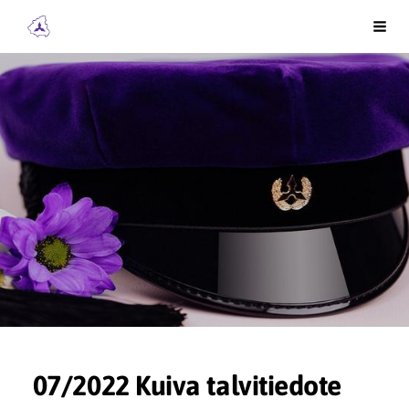
Siirry
Kainuun Insinöörit ry
Vali
sivun
sisältöön
07/2022 Kuiva talvitiedote