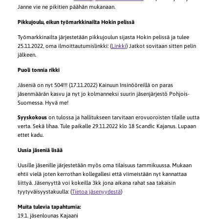
Janne vie ne pikitien päähän mukanaan.
Pikkujoulu, eikun työmarkkinailta Hokin pelissä
Työmarkkinailta järjestetään pikkujoulun sijasta Hokin pelissä ja tulee
25.11.2022, oma ilmoittautumislinkki: (
Linkki
) Jatkot sovitaan sitten pelin
jälkeen.
Puoli tonnia rikki
Jäseniä on nyt 504!!! (17.11.2022) Kainuun Insinööreillä on paras
jäsenmäärän kasvu ja nyt jo kolmanneksi suurin jäsenjärjestö Pohjois-
Suomessa. Hyvä me!
Syyskokous
on tulossa ja hallitukseen tarvitaan erovuoroisten tilalle uutta
verta. Sekä lihaa. Tule paikalle 29.11.2022 klo 18 Scandic Kajanus. Lupaan
ettet kadu.
Uusia jäseniä lisää
Uusille jäsenille järjestetään myös oma tilaisuus tammikuussa. Mukaan
ehtii vielä joten kerrothan kollegallesi että viimeistään nyt kannattaa
liittyä. Jäsenyyttä voi kokeilla 3kk jona aikana rahat saa takaisin
tyytyväisyystakuulla: (
Tietoa jäsenyydestä
)
Muita tulevia tapahtumia:
19.1. jäsenlounas Kajaani