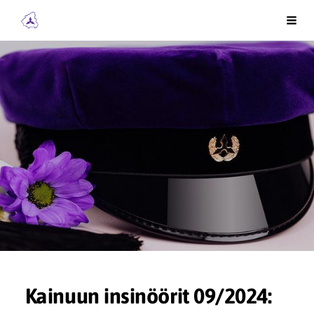
Siirry
Kainuun Insinöörit ry
Vali
sivun
sisältöön
Kainuun insinöörit 09/2024: