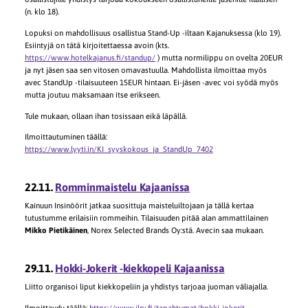
(n. klo 18).
Lopuksi on mahdollisuus osallistua Stand-Up -iltaan Kajanuksessa (klo 19).
Esiintyjä on tätä kirjoitettaessa avoin (kts.
https://www.hotelkajanus.fi/standup/
) mutta normilippu on ovelta 20EUR
ja nyt jäsen saa sen vitosen omavastuulla. Mahdollista ilmoittaa myös
avec StandUp -tilaisuuteen 15EUR hintaan. Ei-jäsen -avec voi syödä myös
mutta joutuu maksamaan itse erikseen.
Tule mukaan, ollaan ihan tosissaan eikä läpällä.
Ilmoittautuminen täällä:
https://www.lyyti.in/KI_syyskokous_ja_StandUp_7402
22.11.
Romminmaistelu Kajaanissa
Kainuun Insinöörit jatkaa suosittuja maisteluiltojaan ja tällä kertaa
tutustumme erilaisiin rommeihin. Tilaisuuden pitää alan ammattilainen
Mikko Pietikäinen
, Norex Selected Brands Oy:stä. Avecin saa mukaan.
29.11.
Hokki-Jokerit -kiekkopeli Kajaanissa
Liitto organisoi liput kiekkopeliin ja yhdistys tarjoaa juoman väliajalla.
Ilmoittaudu täällä:
https://www.ilry.fi/tapahtumat/hokki-jokerit-