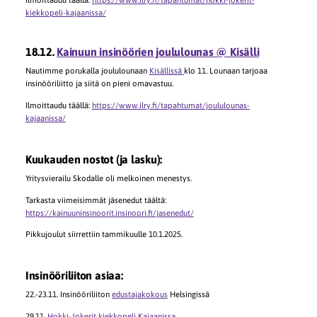
kiekkopeli-kajaanissa/
18.12.
Kainuun insinöörien joululounas @ Kisälli
Nautimme porukalla joululounaan
Kisällissä
klo 11. Lounaan tarjoaa
insinööriliitto ja siitä on pieni omavastuu.
Ilmoittaudu täällä:
https://www.ilry.fi/tapahtumat/joululounas-
kajaanissa/
Kuukauden nostot (ja lasku):
Yritysvierailu Skodalle oli melkoinen menestys.
Tarkasta viimeisimmät jäsenedut täältä:
https://kainuuninsinoorit.insinoori.fi/jasenedut/
Pikkujoulut siirrettiin tammikuulle 10.1.2025.
Insinööriliiton asiaa:
22.-23.11. Insinööriliiton
edustajakokous
Helsingissä
29.11.
Hokki-Jokerit kiekkopeli Kajaanissa