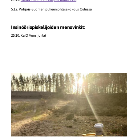
5.12. Pohjois-Suomen puheenjohtajakokous Oulussa
Insinööriopiskelijoiden menovinkit:
25.10. KaIO Vuosijuhlat