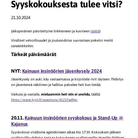
Syyskokouksesta tulee vitsi?
21.10.2024
(alkuperäinen päivitettyine linkkeineen ja kuvineen
täältä
)
Viralliset velvollisuudet ja joulunodotus suorastaan paketoi meitä
sanaleikkeihin.
Tärkeät päivämäärät:
NYT:
Kainuun insinöörien jäsenkysely 2024
Jäsenkysely on auki, käy vastaamassa ja kirjoittele rivit täyteen. Yhdistys
on jäsentensä näköinen ja hallitus palvelee heti kun tietää.
Vaikuta ja vastaile,
mieluummin heti niin ei unohdu,
täällä:
https://www.lyyti.fi/questions/41237ad9ec
20.11.
Kainuun insinöörien syyskokous ja Stand-Up @
Kajanus
Syyskokous virallisine agendoineen alkaa klo 17:30. Kokouksen jälkeen
osallistujille yhdistys tarjoaa kokoukseen osallistuneille jäsenille illallisen