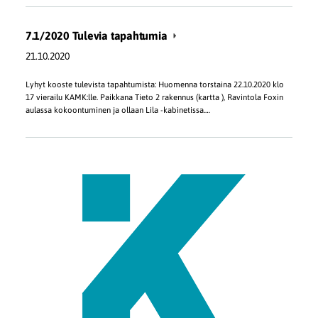
7.1/2020 Tulevia tapahtumia
21.10.2020
Lyhyt kooste tulevista tapahtumista: Huomenna torstaina 22.10.2020 klo
17 vierailu KAMK:lle. Paikkana Tieto 2 rakennus (kartta ), Ravintola Foxin
aulassa kokoontuminen ja ollaan Lila -kabinetissa.…