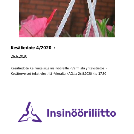
Kesätiedote 4/2020
26.6.2020
Kesätiedote Kainuulaisille insinööreille. -Varmista yhteystietosi -
Kesäterveiset tekstiviestillä -Vierailu KAO:lla 26.8.2020 klo 17:30