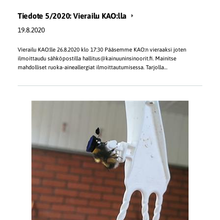
Tiedote 5/2020: Vierailu KAO:lla
19.8.2020
Vierailu KAO:lle 26.8.2020 klo 17:30 Pääsemme KAO:n vieraaksi joten
ilmoittaudu sähköpostilla hallitus@kainuuninsinoorit.fi. Mainitse
mahdolliset ruoka-aineallergiat ilmoittautumisessa. Tarjolla…