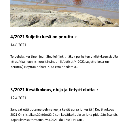
4/2021 Suljettu kesä on peruttu
14.6.2021
Tervehdys kesäinen juuri Sinulle! (linkit näkyy parhaiten yhdistyksen sivulla:
https://kainuuninsinoorit.insinoori.fi/uutiset/4-2021-suljettu-kesa-on-
peruttu/) Näyttää pahasti siltä että pandemia…
3/2021 Kevätkokous, etuja ja tietysti olutta
12.4.2021
Sanovat että polanne pehmenee ja kevät auraa jo kesää :) Kevätkokous
2021 On siis aika sääntömääräisen kevätkokouksen joka pidetään Scandic
Kajanuksessa torstaina 29.4.2021 klo 18:00. Mikäii…