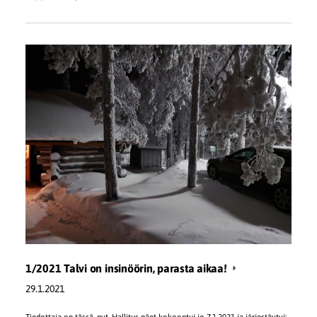
1/2021 Talvi on insinöörin, parasta aikaa!
29.1.2021
Tiedottaja on tässä, nyt. Hallitus näet kokoontui jo 7.1.2021 ja järjestäytyi: -